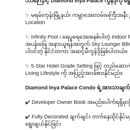
ဘာကြောင့် Diamond Inya Palace ကွန်ဒိုကို ရ
✨ မရမ်းကုန်းမြို့နယ်၊ ကမ္ဘာအေးလမ်းမကြီးအနီး 
Location
✨ Infinity Pool ၊ ရေပူရေအေးစနစ်ပါတဲ့ Indoor P
အပန်းဖြေ အနားယူရန်အတွက် Sky Lounge၊ BBQ Area
ပါဝင်တဲ့ နိုင်ငံတကာ အဆင့်မီကွန်ဒိုဖြစ်ပါတယ်။
✨ 5-Star Hotel Grade Setting ဖြင့် တည်ဆောက
Living Lifestyle ကို အပြည့်အဝခံစားနိုင်မည်။
Diamond Inya Palace Condo ရဲ့အားသာချက်မ
✔️ Developer Owner Book အမည်ပေါက်ရရှိမှာဖြစ်လို့
✔️ Fully Decorated ချက်ချင်း တက်နေထိုင်နိုင်
ရွေးချယ်နိုင်ခြင်း