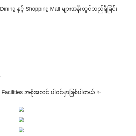
Dining နှင့် Shopping Mall များအနီးတွင်တည်ရှိခြင်း
r
 Facilities အစုံအလင် ပါဝင်မှာဖြစ်ပါတယ် ✨