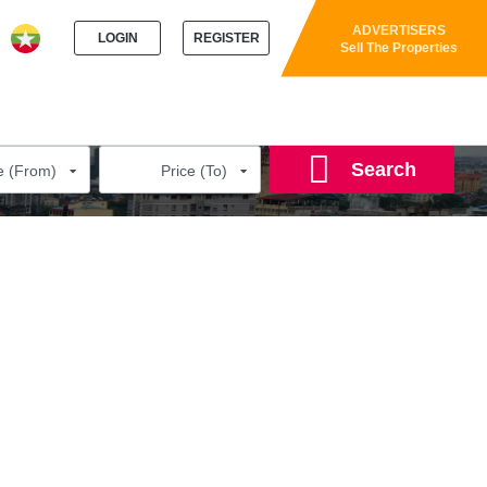
ADVERTISERS
LOGIN
REGISTER
Sell The Properties
WS
AGENTS
CAREERS
BOOKINGS
PROPERTY ID
Search
e (From)
Price (To)