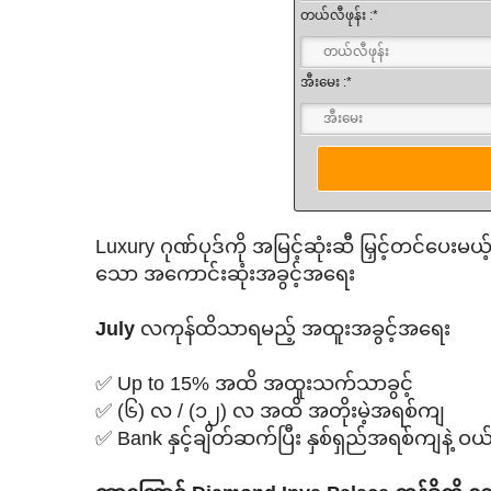
တယ်လီဖုန်း :*
အီးမေး :*
Luxury ဂုဏ်ပုဒ်ကို အမြင့်ဆုံးဆီ မြှင့်တင်ပေးမယ့် 
သော အကောင်းဆုံးအခွင့်အရေး
July
လကုန်ထိသာရမည့် အထူးအခွင့်အရေး
✅ Up to 15% အထိ အထူးသက်သာခွင့်
✅ (၆) လ / (၁၂) လ အထိ အတိုးမဲ့အရစ်ကျ
✅ Bank နှင့်ချိတ်ဆက်ပြီး နှစ်ရှည်အရစ်ကျနဲ့ ဝ