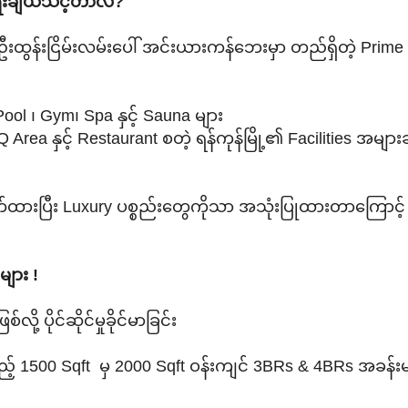
ွေးချယ်သင့်တာလဲ?
ဦးထွန်းငြိမ်းလမ်းပေါ် အင်းယားကန်ဘေးမှာ တည်ရှိတဲ့ Prime
ool ၊ Gym၊ Spa နှင့် Sauna များ
 နှင့် Restaurant စတဲ့ ရန်ကုန်မြို့၏ Facilities အများဆ
်ထားပြီး Luxury ပစ္စည်းတွေကိုသာ အသုံးပြုထားတာကြောင့်
ျား !
 ပိုင်ဆိုင်မှုခိုင်မာခြင်း
မည့် 1500 Sqft မှ 2000 Sqft ဝန်းကျင် 3BRs & 4BRs အခန်းမ