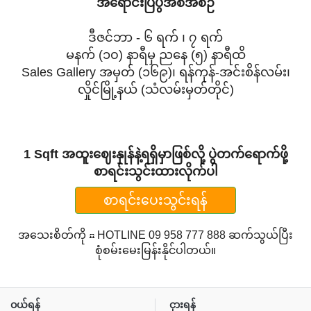
အရောင်းပြပွဲအစီအစဉ်
ဒီဇင်ဘာ - ၆ ရက် ၊ ၇ ရက်
မနက် (၁၀) နာရီမှ ညနေ (၅) နာရီထိ
Sales Gallery အမှတ် (၁၆၉)၊ ရန်ကုန်-အင်းစိန်လမ်း၊
လှိုင်မြို့နယ် (သံလမ်းမှတ်တိုင်)
1 Sqft အထူးဈေးနှုန်နဲ့ရရှိမှာဖြစ်လို့ ပွဲတက်ရောက်ဖို့
စာရင်းသွင်းထားလိုက်ပါ
စာရင်းပေးသွင်းရန်
အသေးစိတ်ကို ☎ HOTLINE 09 958 777 888 ဆက်သွယ်ပြီး
စုံစမ်းမေးမြန်းနိုင်ပါတယ်။
ဝယ်ရန်
ငှားရန်