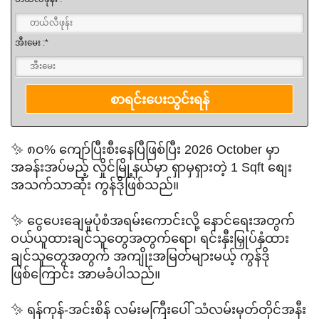
အီးမေး :*
✨ ၈၀% ကျော်ပြီးစီးနေပြီဖြစ်ပြီး 2026 October မှာ
အခန်းအပ်မည့် လှိုင်မြို့နယ်မှာ ရှာမှရှားတဲ့ 1 Sqft စျေး
အသက်သာဆုံး ကွန်ဒိုဖြစ်သည်။
✨ ငွေပေးချေမှုပုံစံအရမ်းကောင်းလို့ နောင်ရေးအတွက်
ဝယ်ယူထားချင်သူတွေအတွက်ရော၊ ရင်းနှီးမြှုပ်နှံထား
ချင်သူတွေအတွက် အကျိုးအမြတ်များမယ့် ကွန်ဒို
ဖြစ်ကြောင်း အာမခံပါသည်။
✨ ရန်ကုန်-အင်းစိန် လမ်းမကြီးပေါ် သံလမ်းမှတ်တိုင်အနီး