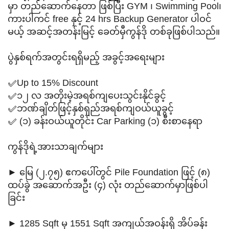
မှာ တည်ဆောက်နေတာ ဖြစ်ပြီး GYM ၊ Swimming Pool၊
ကားပါကင် free နှင့် 24 hrs Backup Generator ပါဝင်
မယ့် အဆင့်အတန်းမြင့် ခေတ်မှီကွန်ဒို တစ်ခုဖြစ်ပါသည်။
ပွဲနှစ်ရက်အတွင်းရရှိမည့် အခွင့်အရေးများ
✅Up to 15% Discount
✅၁၂ လ အတိုးမဲ့အရစ်ကျပေးသွင်းနိုင်ခွင့်
✅ဘဏ်ချိတ်ဖြင့်နှစ်ရှည်အရစ်ကျဝယ်ယူခွင့်
✅ (၁) ခန်းဝယ်ယူတိုင်း Car Parking (၁) စီးစာနေရာ
ကွန်ဒိုရဲ့အားသာချက်များ
► မြေ (၂.၇၅) ဧကပေါ်တွင် Pile Foundation ဖြင့် (၈)
ထပ်ခွဲ အဆောက်အဦး (၄) လုံး တည်ဆောက်မှာဖြစ်ပါ
ခြင်း
► 1285 Sqft မှ 1551 Sqft အကျယ်အဝန်းရှိ အိပ်ခန်း