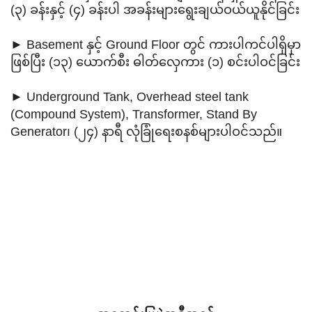
(၃) ခန်းနှင့် (၄) ခန်းပါ အခန်းများရွေးချယ်ဝယ်ယူနိုင်ခြင်း
► Basement နှင့် Ground Floor တွင် ကားပါကင်ပါရှိမှာ
ဖြစ်ပြီး (၁၃) ယောက်စီး ဓါတ်လှေကား (၁) စင်းပါဝင်ခြင်း
► Underground Tank, Overhead steel tank
(Compound System), Transformer, Stand By
Generator၊ (၂၄) နာရီ လုံခြုံရေးစနစ်များပါဝင်သည်။