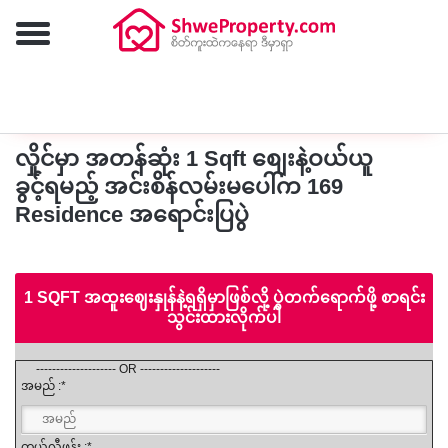
ထပ်မံရှာဖွေရန်
လှိုင်မှာ အတန်ဆုံး 1 Sqft စျေးနဲ့ဝယ်ယူ
ခွင့်ရမည့် အင်းစိန်လမ်းမပေါ်က 169
Residence အရောင်းပြပွဲ
1 SQFT အထူးဈေးနှုန်နဲ့ရရှိမှာဖြစ်လို့ ပွဲတက်ရောက်ဖို့ စာရင်း
သွင်းထားလိုက်ပါ
-------------------- OR --------------------
အမည် :*
တယ်လီဖုန်း :*