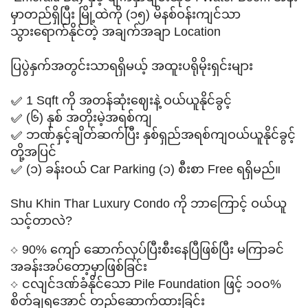
မှာတည်ရှိပြီး မြို့ထဲကို (၁၅) မိနစ်ဝန်းကျင်သာ
သွားရောက်နိုင်တဲ့ အချက်အချာ Location
ပြပွဲနှက်အတွင်းသာရရှိမယ့် အထူးပရိုမိုးရှင်းများ
✅ 1 Sqft ကို အတန်ဆုံးဈေးနဲ့ ဝယ်ယူနိုင်ခွင့်
✅ (၆) နှစ် အတိုးမဲ့အရစ်ကျ
✅ ဘဏ်နှင့်ချိတ်ဆက်ပြီး နှစ်ရှည်အရစ်ကျဝယ်ယူနိုင်ခွင့်
တို့အပြင်
✅ (၁) ခန်းဝယ် Car Parking (၁) စီးစာ Free ရရှိမည်။
Shu Khin Thar Luxury Condo ကို ဘာကြောင့် ဝယ်ယူ
သင့်တာလဲ?
90% ကျော် ဆောက်လုပ်ပြီးစီးနေပြီဖြစ်ပြီး မကြာခင်
⟡
အခန်းအပ်တော့မှာဖြစ်ခြင်း
ငလျင်ဒဏ်ခံနိုင်သော Pile Foundation ဖြင့် ၁၀၀%
⟡
စိတ်ချရအောင် တည်ဆောက်ထားခြင်း