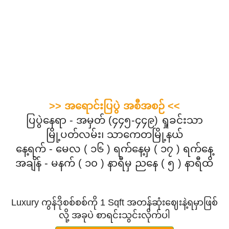
>> အရောင်းပြပွဲ အစီအစဉ် <<
ပြပွဲနေရာ - အမှတ် (၄၄၅-၄၄၉) ရှုခင်းသာ
မြို့ပတ်လမ်း၊ သာကေတမြို့နယ်
နေ့ရက် - မေလ ( ၁၆ ) ရက်နေ့မှ ( ၁၇ ) ရက်နေ့
အချိန် - မနက် ( ၁၀ ) နာရီမှ ညနေ ( ၅ ) နာရီထိ
Luxury ကွန်ဒိုစစ်စစ်ကို 1 Sqft အတန်ဆုံးဈေးနဲ့ရမှာဖြစ်
လို့ အခုပဲ စာရင်းသွင်းလိုက်ပါ