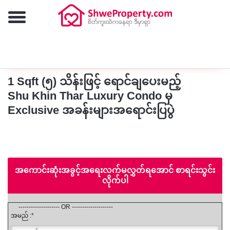
ထပ်မံရှာဖွေရန်
1 Sqft (၅) သိန်းဖြင့် ရောင်ချပေးမည့်
Shu Khin Thar Luxury Condo မှ
Exclusive အခန်းများအရောင်းပြပွဲ
အကောင်းဆုံးအခွင့်အရေးလက်မလွှတ်ရအောင် စာရင်းသွင်း
လိုက်ပါ
-------------------- OR --------------------
အမည် :*