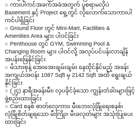
ကားပါကင်အခက်အခဲအတွက် ပူစရာမလိုပဲ
⟡
Basement နှင့် Project ရှေ့တွင် လုံလောက်သောကားပါ
ကင်ပါရှိခြင်း
Ground Floor တွင် Mini-Mart, Facilities &
⟡
Amenities Area များ ပါဝင်ခြင်း
Penthouse တွင် GYM, Swimming Pool &
⟡
Changing Room များ ပါဝင်လို့ အလုပ်ပင်ပန်းလာချိန်
အပန်းဖြေနိုင်ခြင်း
မိသားစုနဲ့ အေးအေးချမ်းချမ်း နေထိုင်နိုင်မည့် အခန်း
⟡
အကျယ်အဝန်း 1087 Sqft မှ 2142 Sqft အထိ ရွေးချယ်
နိုင်ခြင်း
(၂၄) နာရီအခန်းမီး၊ လှပခိုင်ခံ့သော ကျွန်းတံခါးများဖြင့်
⟡
ဖွဲ့စည်းထားခြင်း
Card စနစ် ဓာတ်လှေကား၊ မီးဘေးလုံခြုံရေးစနစ်၊
⟡
လုံခြုံစိတ်ချရသော မီးကြိုး၊ မီးခလုတ်များ အသုံးပြုပေး
ထားခြင်း