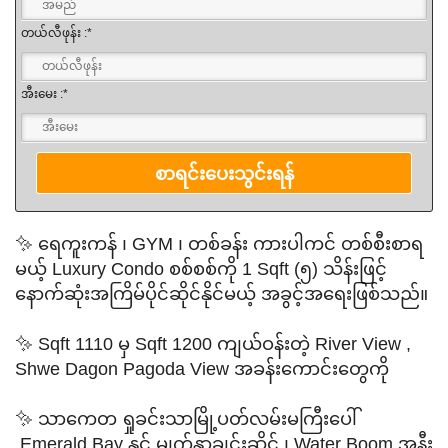
တယ်လီဖုန်း :*
အီးမေး :*
✨ ရေကူးကန် ၊ GYM ၊ တစ်ခန်း ကားပါကင် တစ်စီးစာရ
မယ့် Luxury Condo စစ်စစ်ကို 1 Sqft (၅) သိန်းဖြင့်
နောက်ဆုံးအကြိမ်ပိုင်ဆိုင်နိုင်မယ့် အခွင့်အရေးဖြစ်သည်။
✨ Sqft 1110 မှ Sqft 1200 ကျယ်ဝန်းတဲ့ River View ,
Shwe Dagon Pagoda View အခန်းကောင်းတွေကို
✨ သာကေတ ရှုခင်းသာမြို့ပတ်လမ်းမကြီးပေါ်
Emerald Bay နှင့် မျက်နှာချင်းဆိုင် ၊ Water Boom အနီး