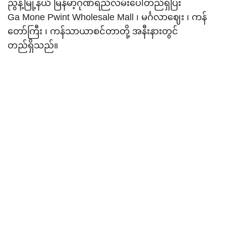
ညွန့်မြို့နယ် မြန်မာ့ဂုဏ်ရည်လမ်းပေါ်တည်ရှိပြီး
Ga Mone Pwint Wholesale Mall ၊ မင်္ဂလာဈေး ၊ ကန်
တော်ကြီး ၊ ကန်သာယာစင်တာတို့ အနီးနားတွင်
တည်ရှိသည်။