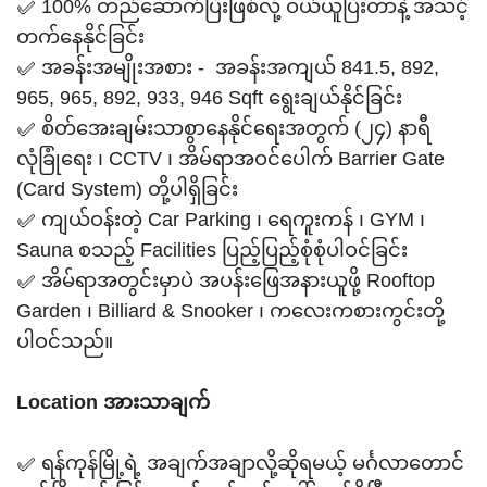
✅ 100% တည်ဆောက်ပြီးဖြစ်လို့ ဝယ်ယူပြီးတာနဲ့ အသင့်
တက်နေနိုင်ခြင်း
✅ အခန်းအမျိုးအစား - အခန်းအကျယ် 841.5, 892,
965, 965, 892, 933, 946 Sqft ရွေးချယ်နိုင်ခြင်း
✅ စိတ်အေးချမ်းသာစွာနေနိုင်ရေးအတွက် (၂၄) နာရီ
လုံခြုံရေး ၊ CCTV ၊ အိမ်ရာအဝင်ပေါက် Barrier Gate
(Card System) တို့ပါရှိခြင်း
✅ ကျယ်ဝန်းတဲ့ Car Parking ၊ ရေကူးကန် ၊ GYM ၊
Sauna စသည့် Facilities ပြည့်ပြည့်စုံစုံပါဝင်ခြင်း
✅ အိမ်ရာအတွင်းမှာပဲ အပန်းဖြေအနားယူဖို့ Rooftop
Garden ၊ Billiard & Snooker ၊ ကလေးကစားကွင်းတို့
ပါဝင်သည်။
Location အားသာချက်
✅ ရန်ကုန်မြို့ရဲ့ အချက်အချာလို့ဆိုရမယ့် မင်္ဂလာတောင်