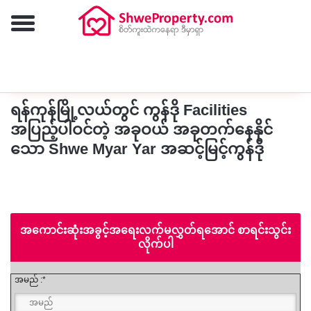
ထပ်မံရှာဖွေရန်
ရန်ကုန်မြို့လယ်တွင် ကွန်ဒို Facilities
အပြည့်ပါဝင်တဲ့ အခုဝယ် အခုတက်နေနိုင်
သော Shwe Myar Yar အဆင့်မြင့်ကွန်ဒို
အကောင်းဆုံးအခွင့်အရေးလက်မလွှတ်ရအောင် စာရင်းသွင်း
လိုက်ပါ
အမည် :*