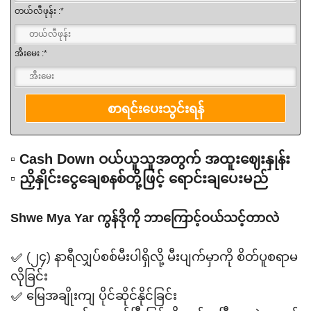
တယ်လီဖုန်း :*
အီးမေး :*
▫️ Cash Down ဝယ်ယူသူအတွက် အထူးဈေးနှုန်း
▫️ ညှိနှိုင်းငွေချေစနစ်တို့ဖြင့် ရောင်းချပေးမည်
Shwe Mya Yar ကွန်ဒိုကို ဘာကြောင့်ဝယ်သင့်တာလဲ
✅ (၂၄) နာရီလျှပ်စစ်မီးပါရှိလို့ မီးပျက်မှာကို စိတ်ပူစရာမ
လိုခြင်း
✅ မြေအချိုးကျ ပိုင်ဆိုင်နိုင်ခြင်း