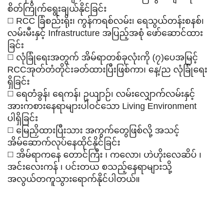
စိတ်ကြိုက်ရွေးချယ်နိုင်ခြင်း
◻️ RCC ခြံစည်းရိုး၊ ကွန်ကရစ်လမ်း၊ ရေသွယ်တန်းစနစ်၊
လမ်းမီးနှင့် Infrastructure အပြည့်အစုံ ဖော်ဆောင်ထား
ခြင်း
◻️ လုံခြုံရေးအတွက် အိမ်ရာတစ်ခုလုံးကို (၇)ပေအမြင့်
RCCအုတ်တံတိုင်းခတ်ထားပြီးဖြစ်ကာ၊ နေ့/ည လုံခြုံရေး
ရှိခြင်း
◻️ ရေတံခွန်၊ ရေကန်၊ ဥယျာဉ်၊ လမ်းလျှောက်လမ်းနှင့်
အားကစားနေရာများပါဝင်သော Living Environment
ပါရှိခြင်း
◻️ မြေညှိထားပြီးသား အကွက်တွေဖြစ်လို့ အသင့်
အိမ်ဆောက်လုပ်နေထိုင်နိုင်ခြင်း
◻️ အိမ်ရာကနေ တောင်ကြီး ၊ ကလော၊ ဟဲဟိုးလေဆိပ် ၊
အင်းလေးကန် ၊ ပင်းတယ စသည့်နေရာများသို့
အလွယ်တကူသွားရောက်နိုင်ပါတယ်။