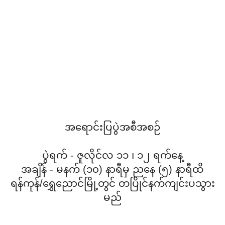
အရောင်းပြပွဲအစီအစဉ်
ပွဲရက် - ဇူလိုင်လ ၁၁ ၊ ၁၂ ရက်နေ့
အချိန် - မနက် (၁၀) နာရီမှ ညနေ (၅) နာရီထိ
ရန်ကုန်/ရွှေညောင်မြို့တွင် တပြိုင်နက်ကျင်းပသွား
မည်