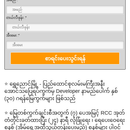
အမည် :*
တယ်လီဖုန်း :*
အီးမေး :*
⭐ ရွှေညောင်မြို့ - ပြည်ထောင်စုလမ်းမကြီးအနီး
အောင်သပြေရပ်ကွက်မှ Developer နာမည်ပေါက် နှစ်
(၃၀) ဂရန်မြေကွက်များ ဖြစ်သည်
⭐ မြေတစ်ကွက်ချင်းစီအတွက် (၇) ပေအမြင့် RCC အုတ်
တံတိုင်းခတ်ထားပြီး (၂၄) နာရီ လုံခြုံရေး ၊ ရေပေးဝေရေး
စနစ် (အိမ်ရှေ့အထိသွယ်တန်းပေးမည်) စနစ်များ ပါဝင်