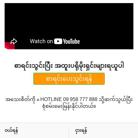
စာရင်းသွင်းပြီး အထူးပရိုမိုးရှင်းများရယူပါ
စာရင်းပေးသွင်းရန်
အသေးစိတ်ကို ☎ HOTLINE 09 958 777 888 သို့ဆက်သွယ်ပြီး
စုံစမ်းမေးမြန်းနိုင်ပါတယ်။
ဝယ်ရန်
ငှားရန်