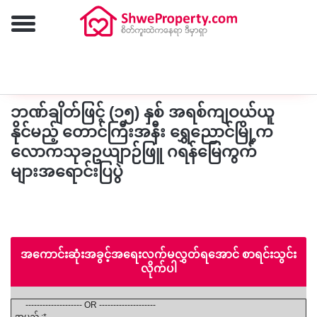
ထပ်မံရှာဖွေရန်
ဘဏ်ချိတ်ဖြင့် (၁၅) နှစ် အရစ်ကျဝယ်ယူ
နိုင်မည့် တောင်ကြီးအနီး ရွှေညောင်မြို့က
လောကသုခဥယျာဉ်ဖြူ ဂရန်မြေကွက်
များအရောင်းပြပွဲ
အကောင်းဆုံးအခွင့်အရေးလက်မလွှတ်ရအောင် စာရင်းသွင်း
လိုက်ပါ
-------------------- OR --------------------