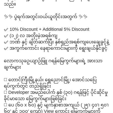
သည်။
✨✨ ပွဲရက်အတွင်းဝယ်ယူတိုင်းအတွက် ✨✨
✅ 10% Discount + Additional 5% Discount
✅ (၁၂) လ အတိုးမဲ့အရစ်ကျ
✅ ဘဏ် နှင့် ချိတ်ဆက်ပြီး နှစ်ရှည်အရစ်ကျပေးချေခွင့်နဲ့
✅ အကွက်ကောင်း နေရာကောင်းများကို ရွေးချယ်နိုင်ခွင့်
လောကသုခဥယျာဉ်ဖြူ ဂရန်မြေကွက်များရဲ့ အားသာ
ချက်များ
◻️ တောင်ကြီးမြို့နယ်၊ ရွှေညောင်မြို့၊ အောင်သပြေ
ရပ်ကွက်တွင် တည်ရှိခြင်း
◻️ Developer အမည်ပေါက် နှစ် (၃၀) ဂရန်ဖြင့် ပိုင်ဆိုင်မှု
ခိုင်မာသော မြေကွက်များဖြစ်ခြင်း
◻️ ပေ (၆၀ x ၆၀) နှင့် မျက်နှာစာအကျယ် (၂၅'၊ ၄၀'၊ ၅၀'၊
၆၀' နှင့် ၁၀၀' ကျော်) View ကောင်း မြေကွက်များကို