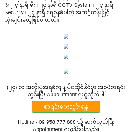
✨ ၂၄ နာရီ မီး ၊ ၂၄ နာရီ CCTV System ၊ ၂၄ နာရီ
Security ၊ ​၂၄ နာရီ ရေစနစ်ပါတဲ့ အဆင့်တန်းမြင့်
လုံးချင်းတွေဖြစ်ပါတယ်။
(၂၄) လ အတိုးမဲ့အရစ်ကျနဲ့ ပိုင်ဆိုင်နိုင်မှာ အခုပဲစာရင်း
သွင်းပြီး Appointment ရယူလိုက်ပါ
စာရင်းပေးသွင်းရန်
Hotline - 09 958 777 888 သို့ ဆက်သွယ်ပြီး
Appointment ရယူနိုင်ပါသည်။