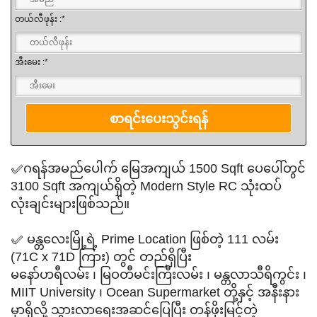
တယ်လီဖုန်း :*
အီးမေး :*
✅ဂရန်အမည်ပေါက် မြေအကျယ် 1500 Sqft ပေပေါ်တွင်
3100 Sqft အကျယ်ရှိတဲ့ Modern Style RC သုံးထပ်
လုံးချင်းများဖြစ်သည်။
✅ မန္တလေးမြို့ရဲ့ Prime Location ဖြစ်တဲ့ 111 လမ်း
(71C x 71D ကြား) တွင် တည်ရှိပြီး
မနော်ဟရီလမ်း ၊ မြဝတီမင်းကြီးလမ်း ၊ မန္တလာသီရိကွင်း ၊
MIIT University ၊ Ocean Supermarket တို့နှင့် အနီးနား
မှာရှိလို့ သွားလာရေးအဆင်ပြေပြီး တန်ဖိုးမြင့်တဲ့