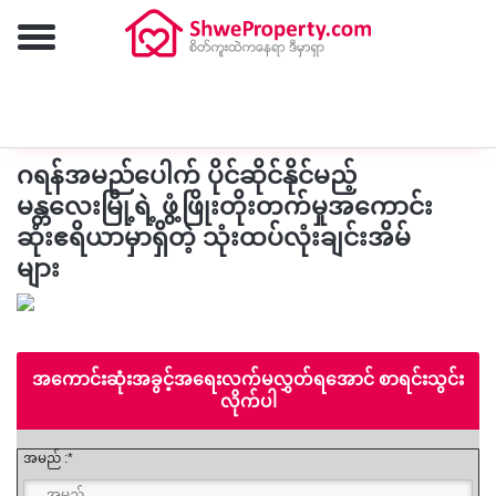
ထပ်မံရှာဖွေရန်
ဂရန်အမည်ပေါက် ပိုင်ဆိုင်နိုင်မည့်
မန္တလေးမြို့ရဲ့ ဖွံ့ဖြိုးတိုးတက်မှုအကောင်း
ဆုံးဧရိယာမှာရှိတဲ့ သုံးထပ်လုံးချင်းအိမ်
များ
အကောင်းဆုံးအခွင့်အရေးလက်မလွှတ်ရအောင် စာရင်းသွင်း
လိုက်ပါ
အမည် :*