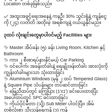
Location တစ်ခုဖြစ်သည်။
✅ အထူးအခွင့်ရေးအနေနဲ့ ကနဦး 30% သွင်းရုံနဲ့ ကျန်ငွေ
ကို (၂၄) လတိတိ အတိုးမဲ့ အရစ်ကျနဲ့ ဝယ်ယူနိုင်မည်။
၃ထပ် လုံးချင်းတွေမှာပါဝင်မည့် Facilities များ
✨ Master အိပ်ခန်း (၅) ခန်း Living Room, Kitchen နှင့်
Bathroom
✨ ကား ၂ စီးစာရပ်နားနိုင်မယ့် Car Parking
✨ ဝင်ပေါက်၊ အခန်းတံခါးနဲ့ ရေချိုးခန်းတံခါး အားလုံးကို
ကျွန်းတံခါးများသာ သုံးထားခြင်း
✨ Aluminium Windows (မှန် ၂ ထပ် Tempered Glass)
နဲ့ Square Pipe သံပန်းများ တပ်ဆင်ထားခြင်း
✨ မြေညီထပ်တွင် ကြွေပြား (1'x1') ခင်းပေးထားပြီး
အပေါ်ထပ်တွင် SPC ခင်းထားခြင်း
✨ ကိုယ်ပိုင်မီတာ (သို့) Sub Meter ပါဝင်ပြီး၊ အိမ်
တစ်လုံးစာ သီးသန့်ရေကန် (၁) ကန်